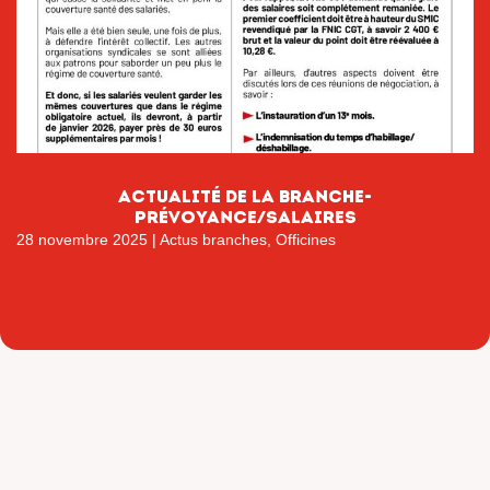
actualitÉ de la branche-
prÉvoyance/salaires
28 novembre 2025
|
Actus branches
,
Officines