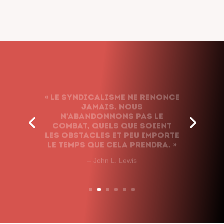
« Le syndicalisme ne renonce
jamais. Nous
n’abandonnons pas le
combat, quels que soient
les obstacles et peu importe
le temps que cela prendra. »
– John L. Lewis