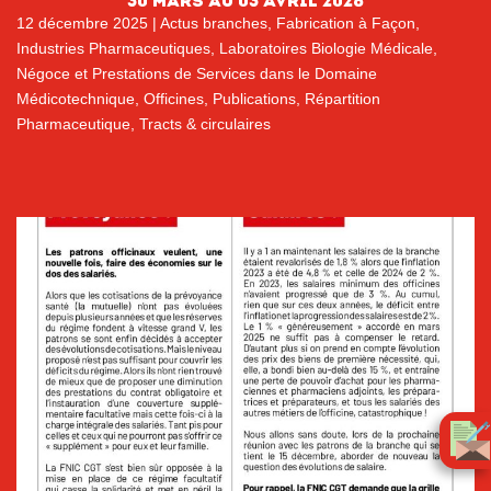
30 MARS AU 03 AVRIL 2026
12 décembre 2025
|
Actus branches
,
Fabrication à Façon
,
Industries Pharmaceutiques
,
Laboratoires Biologie Médicale
,
Négoce et Prestations de Services dans le Domaine
Médicotechnique
,
Officines
,
Publications
,
Répartition
Pharmaceutique
,
Tracts & circulaires