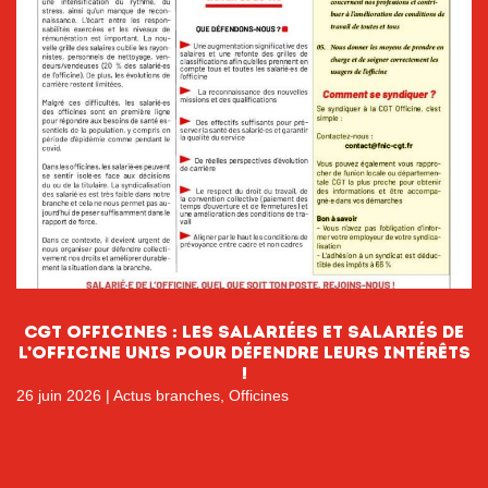
CGT officineS : les salariées et salariés de
l’officine unis pour défendre leurs intérêts
!
26 juin 2026
|
Actus branches
,
Officines