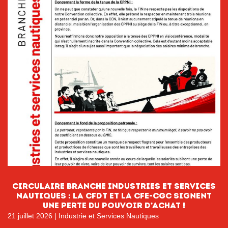
CIRCULAIRE BRANCHE INDUSTRIES ET SERVICES
NAUTIQUES : La CFDT et la CFE-CGC signent
une perte du pouvoir D’ACHAT !
21 juillet 2026
|
Industrie et Services Nautiques