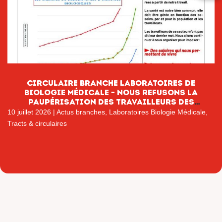
CIRCULAIRE BRANCHE LABORATOIRES DE
BIOLOGIE MÉDICALE – NOUS REFUSONS LA
PAUPÉRISATION DES TRAVAILLEURS DES
LABORATOIRES DE BIOLOGIE MÉDICALE
10 juillet 2026
|
Actus branches
,
Laboratoires Biologie Médicale
,
Tracts & circulaires