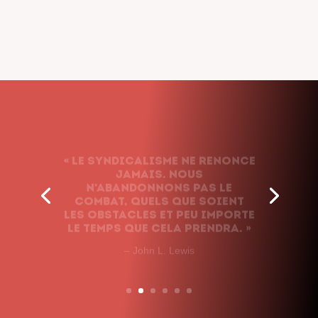
« Le syndicalisme ne renonce
jamais. Nous
n’abandonnons pas le
combat, quels que soient
les obstacles et peu importe
le temps que cela prendra. »
– John L. Lewis