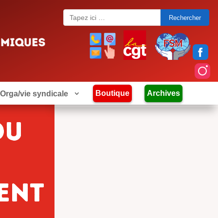
Search
for:
Boutique
Archives
Orga/vie syndicale
du
ent