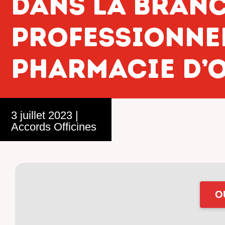
dans la bran
professionnel
pharmacie d’o
3 juillet 2023
|
Accords Officines
O