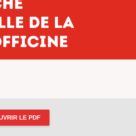
che
le de la
fficine
UVRIR LE PDF