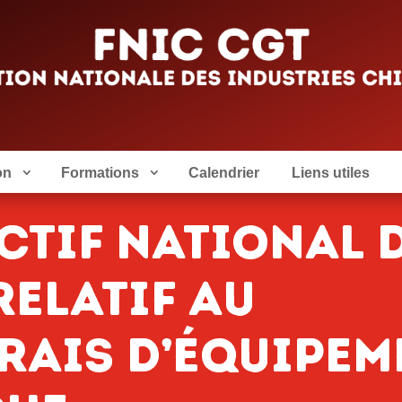
on
Formations
Calendrier
Liens utiles
ctif national 
 relatif au
rais d’équipem