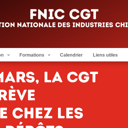
on
Formations
Calendrier
Liens utiles
mars, la CGT
grève
 chez les