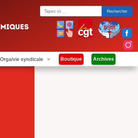
Search
for:
Boutique
Archives
Orga/vie syndicale