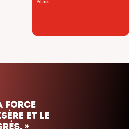
Pétrole
ais. Nous
uels que
orte le