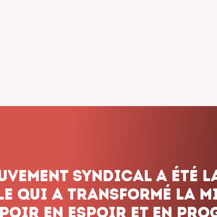
dicalisme ne renonce jam
onnons pas le combat, q
 les obstacles et peu imp