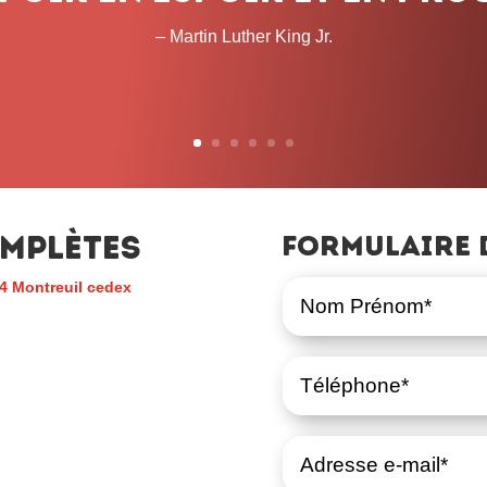
temps que cela prendra. 
– John L. Lewis
mplètes
Formulaire 
4 Montreuil cedex