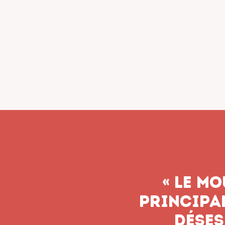
« Le syn
n’aband
soient