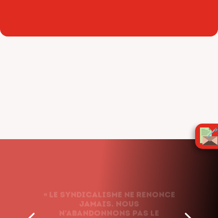
« Le syndicalisme ne renonce
jamais. Nous
n’abandonnons pas le
combat, quels que soient