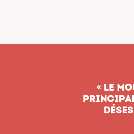
« Le syn
n’aband
soient