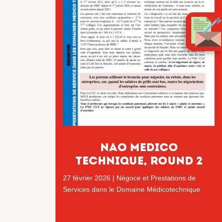
nao medico
technique, ROUND 2
27 février 2026
|
Négoce et Prestations de
Services dans le Domaine Médicotechnique