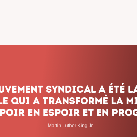
dicalisme ne renonce jam
onnons pas le combat, q
 les obstacles et peu imp
temps que cela prendra. 