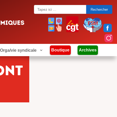
Search
for:
Boutique
Archives
Orga/vie syndicale
ont