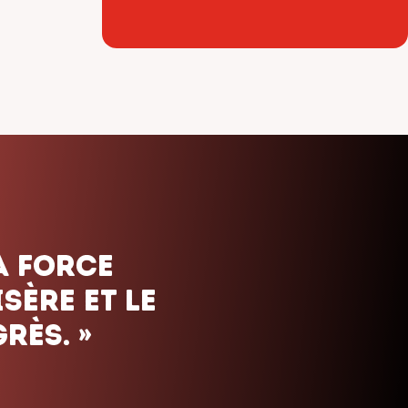
ais. Nous
uels que
orte le
»