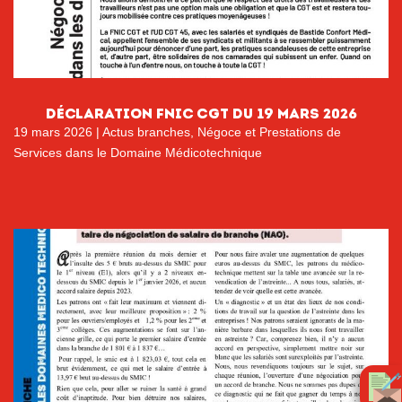
DéCLARATION FNIC cgt DU 19 MARS 2026
19 mars 2026
|
Actus branches
,
Négoce et Prestations de
Services dans le Domaine Médicotechnique