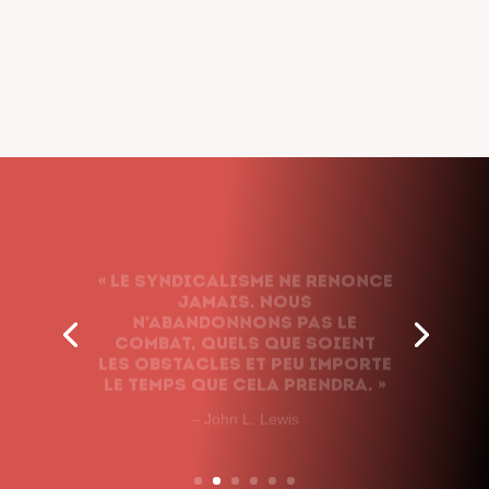
« Le syndicalisme ne renonce
jamais. Nous
n’abandonnons pas le
combat, quels que soient
les obstacles et peu importe
le temps que cela prendra. »
– John L. Lewis