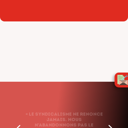
« Le syndicalisme ne renonce
jamais. Nous
n’abandonnons pas le
combat, quels que soient