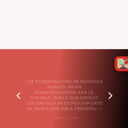
« Le syndicalisme ne renonce
jamais. Nous
n’abandonnons pas le
combat, quels que soient
les obstacles et peu importe
le temps que cela prendra. »
– John L. Lewis