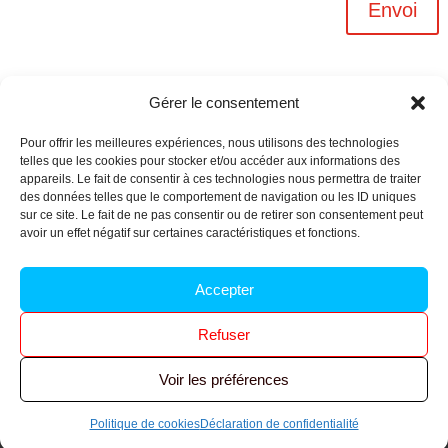
Envoi
Gérer le consentement
Pour offrir les meilleures expériences, nous utilisons des technologies
telles que les cookies pour stocker et/ou accéder aux informations des
appareils. Le fait de consentir à ces technologies nous permettra de traiter
des données telles que le comportement de navigation ou les ID uniques
sur ce site. Le fait de ne pas consentir ou de retirer son consentement peut
avoir un effet négatif sur certaines caractéristiques et fonctions.
Archives n-6
Accepter
Politique de confidentialité
–
Mentions légales
–
Refuser
Réalisé par
l’agence Ouacom
Voir les préférences
© 2026 FNIC CGT – Tous droits réservés.
Politique de cookies
Déclaration de confidentialité