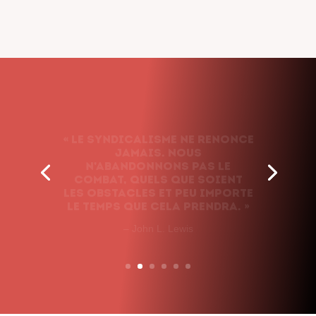
« Le syndicalisme ne renonce
jamais. Nous
n’abandonnons pas le
combat, quels que soient
les obstacles et peu importe
le temps que cela prendra. »
– John L. Lewis