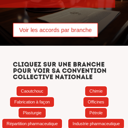
Voir les accords par branche
Cliquez sur une branche
pour voir sa convention
collective nationale
Caoutchouc
Chimie
Fabrication à façon
Officines
Plasturgie
Pétrole
Répartition pharmaceutique
Industrie pharmaceutique