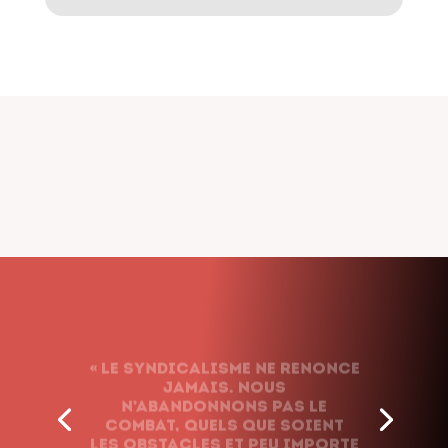
« Le syndicalisme ne renonce
jamais. Nous
n’abandonnons pas le
combat, quels que soient
les obstacles et peu importe