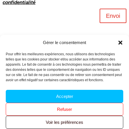
confidentialité
Envoi
Gérer le consentement
Pour offrir les meilleures expériences, nous utilisons des technologies
telles que les cookies pour stocker et/ou accéder aux informations des
appareils. Le fait de consentir à ces technologies nous permettra de traiter
des données telles que le comportement de navigation ou les ID uniques
sur ce site. Le fait de ne pas consentir ou de retirer son consentement peut
avoir un effet négatif sur certaines caractéristiques et fonctions.
Archives n-6
Accepter
Politique de confidentialité
–
Mentions légales
–
Refuser
Réalisé par
l’agence Ouacom
Voir les préférences
© 2026 FNIC CGT – Tous droits réservés.