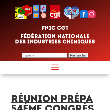
FNIC CGT
FÉDÉRATION NATIONALE
DES INDUSTRIES CHIMIQUES
Search
for:
Réunion prépa
54ème Congrès