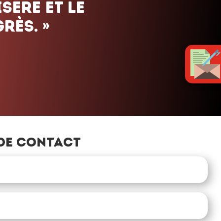
sère et le
rès. »
de contact