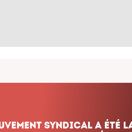
endrier Google
iCalendar
ouvement syndical a été l