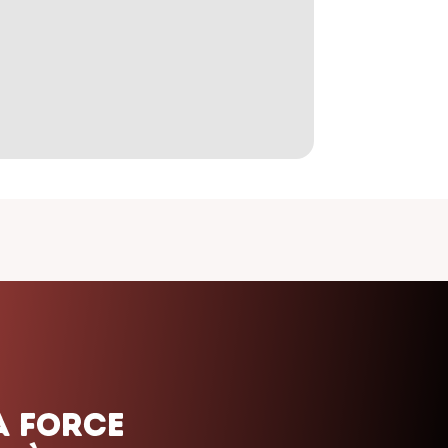
Office 365
Outlook Live
a force