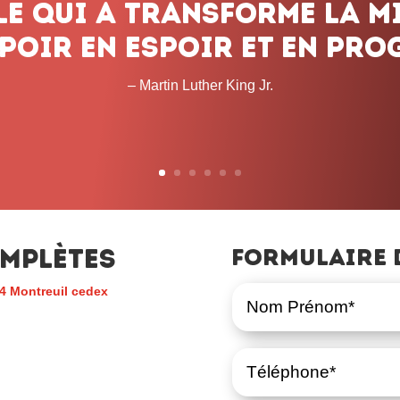
e qui a transformé la mi
poir en espoir et en prog
– Martin Luther King Jr.
mplètes
Formulaire 
4 Montreuil cedex