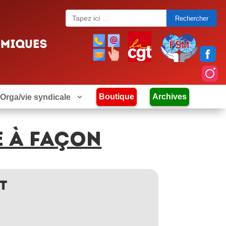
Search
for:
Boutique
Archives
Orga/vie syndicale
 À FAÇON
T