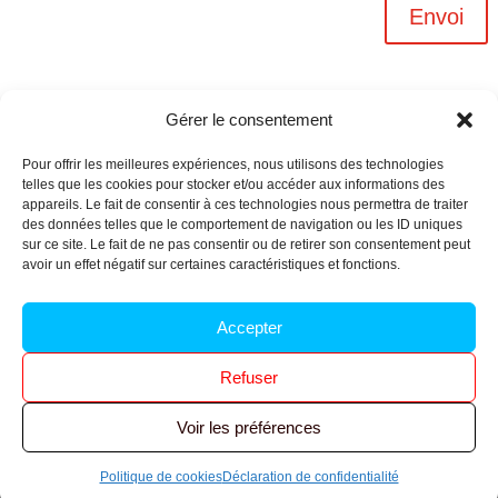
Envoi
Gérer le consentement
Pour offrir les meilleures expériences, nous utilisons des technologies
telles que les cookies pour stocker et/ou accéder aux informations des
appareils. Le fait de consentir à ces technologies nous permettra de traiter
des données telles que le comportement de navigation ou les ID uniques
sur ce site. Le fait de ne pas consentir ou de retirer son consentement peut
avoir un effet négatif sur certaines caractéristiques et fonctions.
Archives n-6
Accepter
Politique de confidentialité
–
Mentions légales
–
Refuser
Réalisé par
l’agence Ouacom
Voir les préférences
© 2026 FNIC CGT – Tous droits réservés.
Politique de cookies
Déclaration de confidentialité