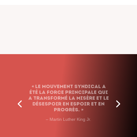
« Le syndicalisme ne renonce
jamais. Nous
n’abandonnons pas le
combat, quels que soient
les obstacles et peu importe
le temps que cela prendra. »
– John L. Lewis