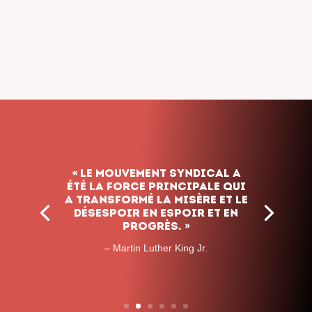
« Le mouvement syndical a
été la force principale qui
a transformé la misère et le
désespoir en espoir et en
progrès. »
– Martin Luther King Jr.