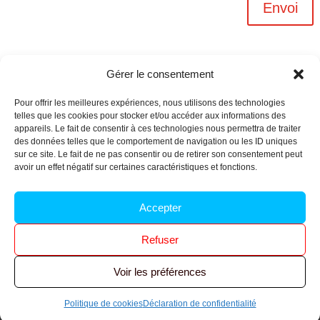
Envoi
Gérer le consentement
Pour offrir les meilleures expériences, nous utilisons des technologies
telles que les cookies pour stocker et/ou accéder aux informations des
appareils. Le fait de consentir à ces technologies nous permettra de traiter
des données telles que le comportement de navigation ou les ID uniques
sur ce site. Le fait de ne pas consentir ou de retirer son consentement peut
avoir un effet négatif sur certaines caractéristiques et fonctions.
Archives n-6
Accepter
Politique de confidentialité
–
Mentions légales
–
Refuser
Réalisé par
l’agence Ouacom
Voir les préférences
© 2026 FNIC CGT – Tous droits réservés.
Politique de cookies
Déclaration de confidentialité