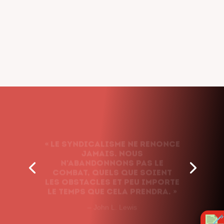
« Le syndicalisme ne renonce
jamais. Nous
n’abandonnons pas le
combat, quels que soient
les obstacles et peu importe
le temps que cela prendra. »
– John L. Lewis