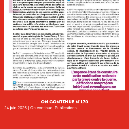
ON CONTINUE N°170
24 juin 2026
|
On continue
,
Publications