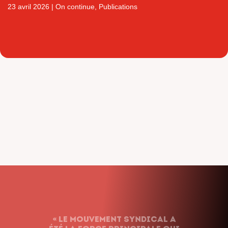
23 avril 2026
|
On continue
,
Publications
« Le syndicalisme ne renonce