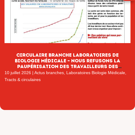
CIRCULAIRE BRANCHE LABORATOIRES DE
BIOLOGIE MÉDICALE – NOUS REFUSONS LA
PAUPÉRISATION DES TRAVAILLEURS DES
LABORATOIRES DE BIOLOGIE MÉDICALE
10 juillet 2026
|
Actus branches
,
Laboratoires Biologie Médicale
,
Tracts & circulaires