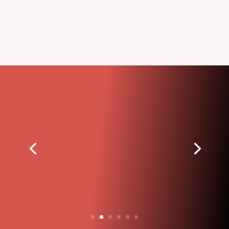
« Le syndicalisme ne renonce
jamais. Nous
n’abandonnons pas le
combat, quels que soient
les obstacles et peu importe
le temps que cela prendra. »
– John L. Lewis