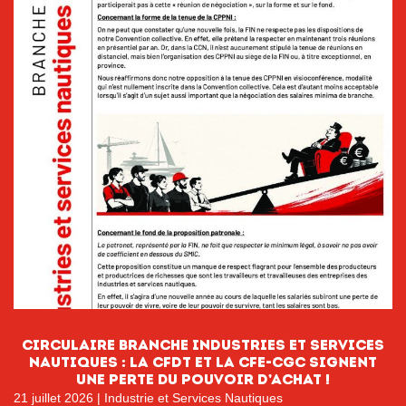
CIRCULAIRE BRANCHE INDUSTRIES ET SERVICES
NAUTIQUES : La CFDT et la CFE-CGC signent
une perte du pouvoir D’ACHAT !
21 juillet 2026
|
Industrie et Services Nautiques