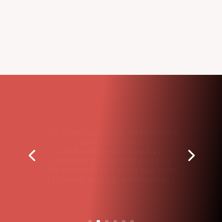
« Le syndicalisme ne renonce
jamais. Nous
n’abandonnons pas le
combat, quels que soient
les obstacles et peu importe
le temps que cela prendra. »
– John L. Lewis