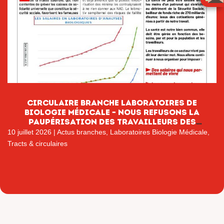
CIRCULAIRE BRANCHE LABORATOIRES DE
BIOLOGIE MÉDICALE – NOUS REFUSONS LA
PAUPÉRISATION DES TRAVAILLEURS DES
LABORATOIRES DE BIOLOGIE MÉDICALE
10 juillet 2026
|
Actus branches
,
Laboratoires Biologie Médicale
,
Tracts & circulaires