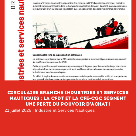
CIRCULAIRE BRANCHE INDUSTRIES ET SERVICES
NAUTIQUES : La CFDT et la CFE-CGC signent
une perte du pouvoir D’ACHAT !
21 juillet 2026
|
Industrie et Services Nautiques