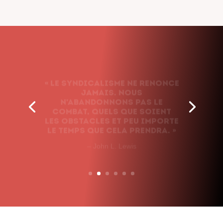
« Le syndicalisme ne renonce
jamais. Nous
n’abandonnons pas le
combat, quels que soient
les obstacles et peu importe
le temps que cela prendra. »
– John L. Lewis