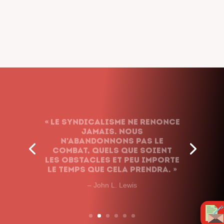
« Le syndicalisme ne renonce
jamais. Nous
n’abandonnons pas le
combat, quels que soient
les obstacles et peu importe
le temps que cela prendra. »
– John L. Lewis