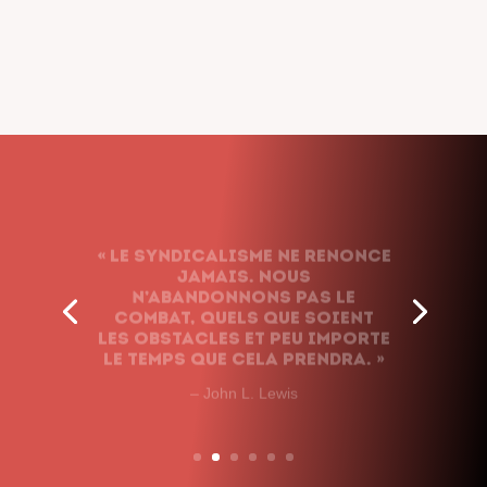
« Le syndicalisme ne renonce
jamais. Nous
n’abandonnons pas le
combat, quels que soient
les obstacles et peu importe
le temps que cela prendra. »
– John L. Lewis