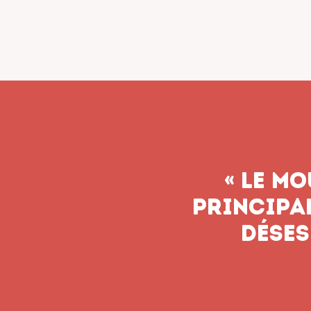
« Le syn
n’aband
soient