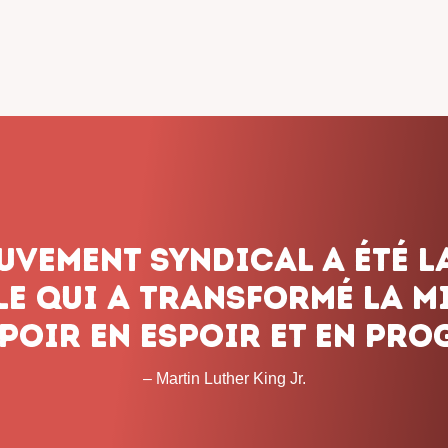
dicalisme ne renonce jam
onnons pas le combat, q
 les obstacles et peu imp
temps que cela prendra. 
– John L. Lewis