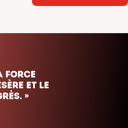
ais. Nous
uels que
orte le
»