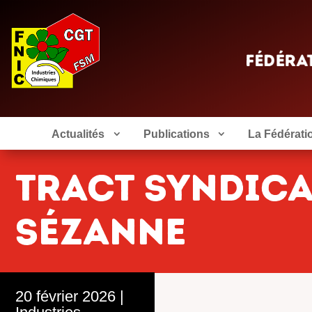
Actualités
Publications
La Fédérati
tract syndica
sÉzanne
20 février 2026
|