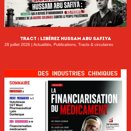
tract : libérez hussam abu safiya
28 juillet 2026
|
Actualités
,
Publications
,
Tracts & circulaires