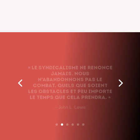
« Le syndicalisme ne renonce
jamais. Nous
n’abandonnons pas le
combat, quels que soient
les obstacles et peu importe
le temps que cela prendra. »
– John L. Lewis