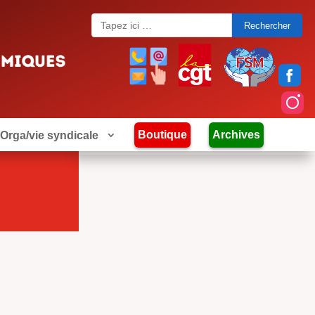
Search
for:
Boutique
Archives
Orga/vie syndicale