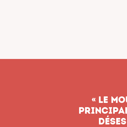
« Le syn
n’aband
soient