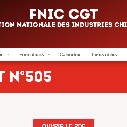
on
Formations
Calendrier
Liens utiles
t n°505
OUVRIR LE PDF