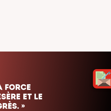
ais. Nous
uels que
orte le