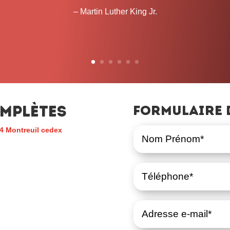
temps que cela prendra. 
– John L. Lewis
mplètes
Formulaire 
4 Montreuil cedex