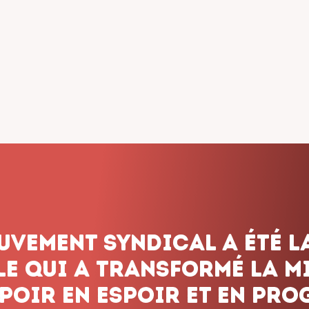
dicalisme ne renonce jam
onnons pas le combat, q
 les obstacles et peu imp