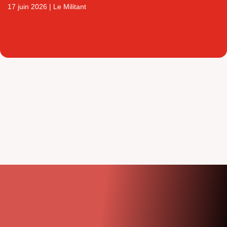
17 juin 2026
|
Le Militant
« Le syndicalisme ne renonce
jamais. Nous