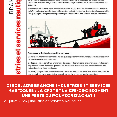
CIRCULAIRE BRANCHE INDUSTRIES ET SERVICES
NAUTIQUES : La CFDT et la CFE-CGC signent
une perte du pouvoir D’ACHAT !
21 juillet 2026
|
Industrie et Services Nautiques