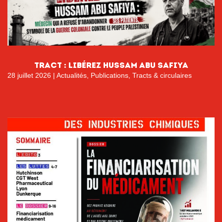
tract : libérez hussam abu safiya
28 juillet 2026
|
Actualités
,
Publications
,
Tracts & circulaires