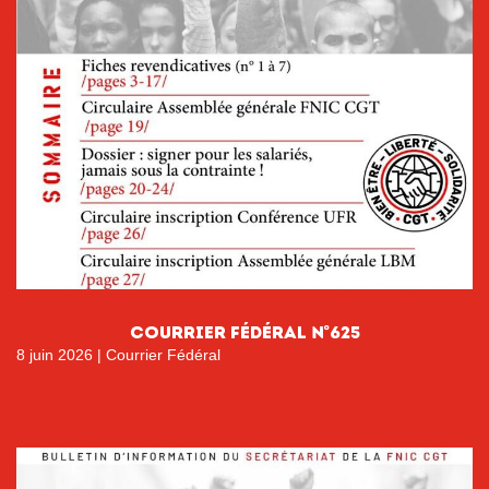
courrier fÉdÉral n°625
8 juin 2026
|
Courrier Fédéral