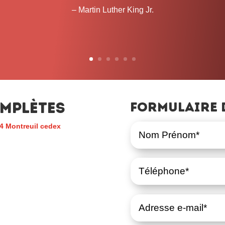
temps que cela prendra. 
– John L. Lewis
mplètes
Formulaire 
4 Montreuil cedex