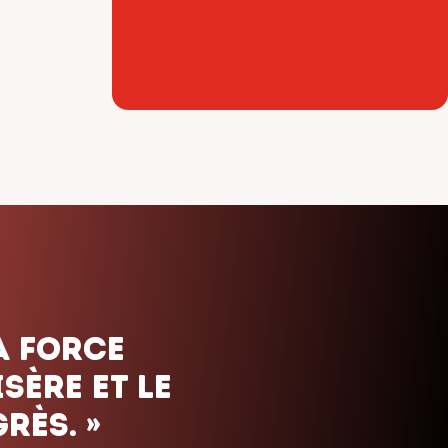
ais. Nous
uels que
orte le