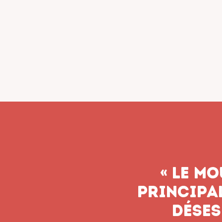
« Le syn
n’aband
soient