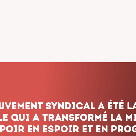
dicalisme ne renonce jam
onnons pas le combat, q
 les obstacles et peu imp