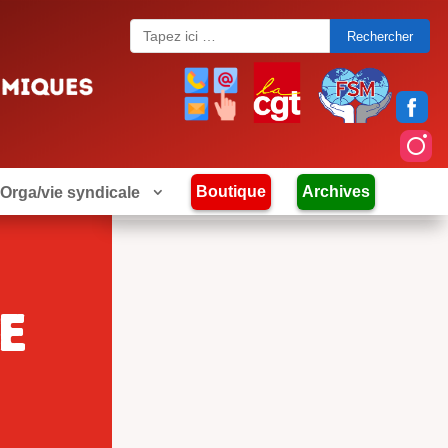
Search
for:
Boutique
Archives
Orga/vie syndicale
e