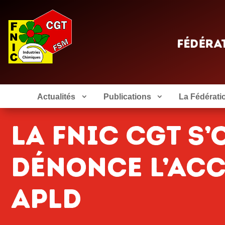
Actualités
Publications
La Fédérati
La FNIC CGT s’
dénonce l’ac
APLD