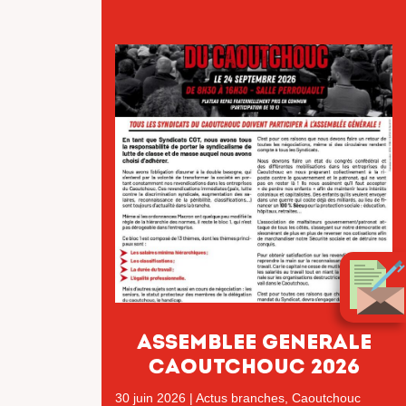
ASSEMBLEE GENERALE
CAOUTCHOUC 2026
30 juin 2026
|
Actus branches
,
Caoutchouc