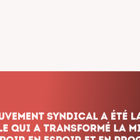
dicalisme ne renonce jam
onnons pas le combat, q
 les obstacles et peu imp