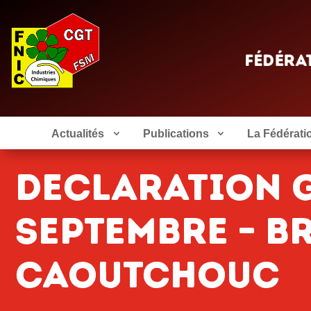
Actualités
Publications
La Fédérati
declaration g
septembre – b
caoutchouc