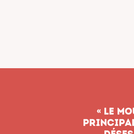
« Le syn
n’aband
soient