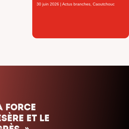
30 juin 2026
|
Actus branches
,
Caoutchouc
ais. Nous
uels que
orte le