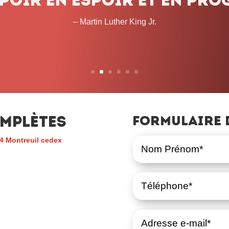
temps que cela prendra. 
– John L. Lewis
mplètes
Formulaire 
4 Montreuil cedex