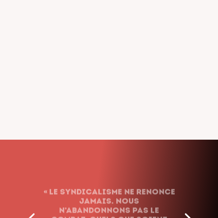
« Le syndicalisme ne renonce
jamais. Nous
n’abandonnons pas le
combat, quels que soient