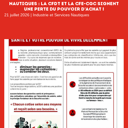
NAUTIQUES : La CFDT et la CFE-CGC signent
une perte du pouvoir D’ACHAT !
21 juillet 2026
|
Industrie et Services Nautiques