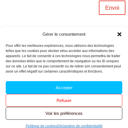
Envoi
Gérer le consentement
Pour offrir les meilleures expériences, nous utilisons des technologies
telles que les cookies pour stocker et/ou accéder aux informations des
appareils. Le fait de consentir à ces technologies nous permettra de traiter
des données telles que le comportement de navigation ou les ID uniques
sur ce site. Le fait de ne pas consentir ou de retirer son consentement peut
avoir un effet négatif sur certaines caractéristiques et fonctions.
Archives n-6
Accepter
Politique de confidentialité
–
Mentions légales
–
Refuser
Réalisé par
l’agence Ouacom
Voir les préférences
© 2026 FNIC CGT – Tous droits réservés.
Politique de cookies
Déclaration de confidentialité