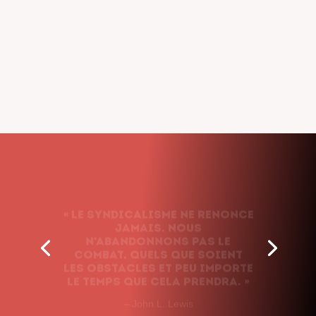
« Le syndicalisme ne renonce
jamais. Nous
n’abandonnons pas le
combat, quels que soient
les obstacles et peu importe
le temps que cela prendra. »
– John L. Lewis