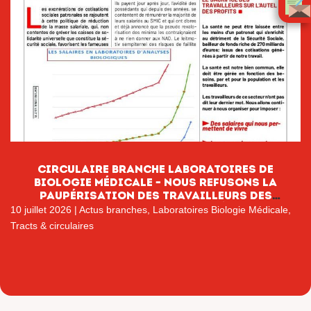
CIRCULAIRE BRANCHE LABORATOIRES DE
BIOLOGIE MÉDICALE – NOUS REFUSONS LA
PAUPÉRISATION DES TRAVAILLEURS DES
LABORATOIRES DE BIOLOGIE MÉDICALE
10 juillet 2026
|
Actus branches
,
Laboratoires Biologie Médicale
,
Tracts & circulaires