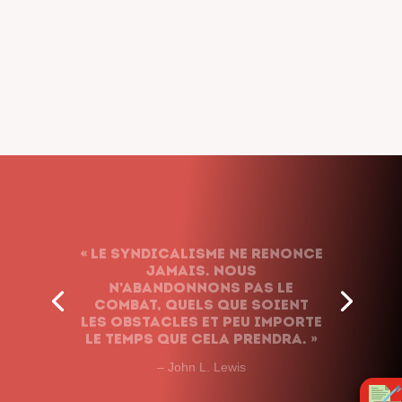
« Le syndicalisme ne renonce
jamais. Nous
n’abandonnons pas le
combat, quels que soient
les obstacles et peu importe
le temps que cela prendra. »
– John L. Lewis