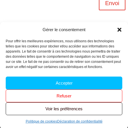
Envoi
Gérer le consentement
Pour offrir les meilleures expériences, nous utilisons des technologies
telles que les cookies pour stocker et/ou accéder aux informations des
appareils. Le fait de consentir à ces technologies nous permettra de traiter
des données telles que le comportement de navigation ou les ID uniques
sur ce site. Le fait de ne pas consentir ou de retirer son consentement peut
avoir un effet négatif sur certaines caractéristiques et fonctions.
Archives n-6
Accepter
Politique de confidentialité
–
Mentions légales
–
Refuser
Réalisé par
l’agence Ouacom
Voir les préférences
© 2026 FNIC CGT – Tous droits réservés.
Politique de cookies
Déclaration de confidentialité