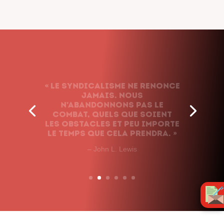
« Le syndicalisme ne renonce
jamais. Nous
n’abandonnons pas le
combat, quels que soient
les obstacles et peu importe
le temps que cela prendra. »
– John L. Lewis