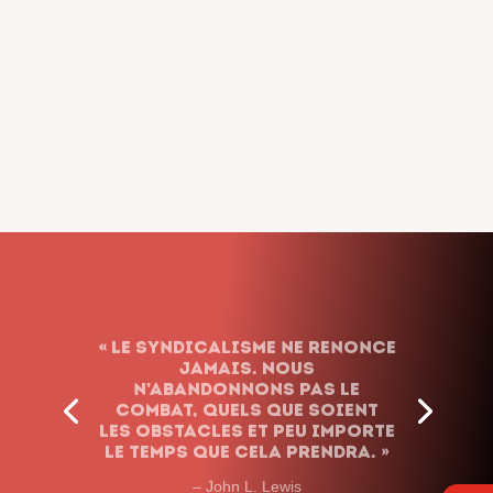
« Le syndicalisme ne renonce
jamais. Nous
n’abandonnons pas le
combat, quels que soient
les obstacles et peu importe
le temps que cela prendra. »
– John L. Lewis