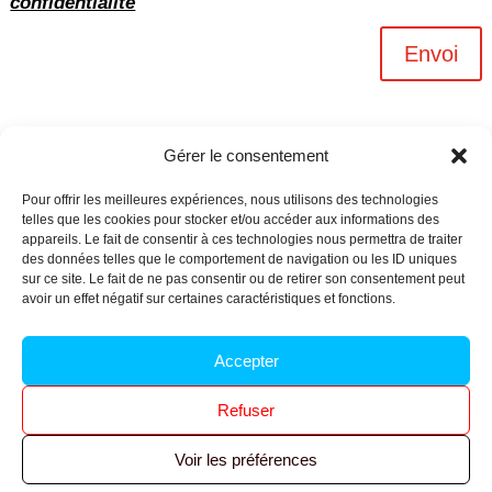
confidentialité
Envoi
Gérer le consentement
Pour offrir les meilleures expériences, nous utilisons des technologies
telles que les cookies pour stocker et/ou accéder aux informations des
appareils. Le fait de consentir à ces technologies nous permettra de traiter
des données telles que le comportement de navigation ou les ID uniques
sur ce site. Le fait de ne pas consentir ou de retirer son consentement peut
avoir un effet négatif sur certaines caractéristiques et fonctions.
Archives n-6
Accepter
Politique de confidentialité
–
Mentions légales
–
Refuser
Réalisé par
l’agence Ouacom
Voir les préférences
© 2026 FNIC CGT – Tous droits réservés.