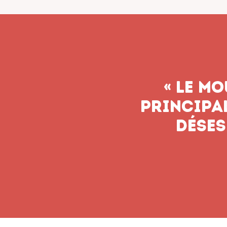
« Le syn
n’aband
soient