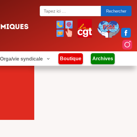
Search
for:
Boutique
Archives
Orga/vie syndicale