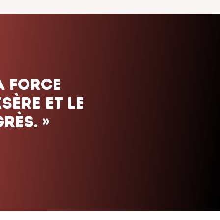
ais. Nous
uels que
orte le
»