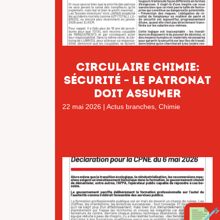
Circulaire chimie:
Sécurité – Le patronat
doit assumer
22 mai 2026
|
Actus branches
,
Chimie