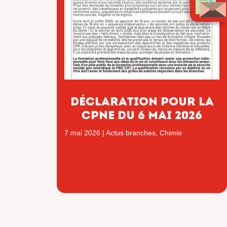
Déclaration pour la
CPNE du 6 mai 2026
7 mai 2026
|
Actus branches
,
Chimie