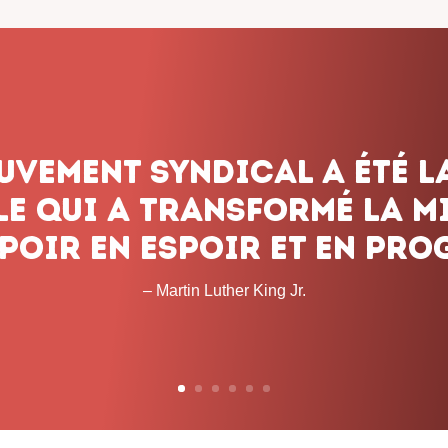
dicalisme ne renonce jam
onnons pas le combat, q
 les obstacles et peu imp
temps que cela prendra. 
– John L. Lewis