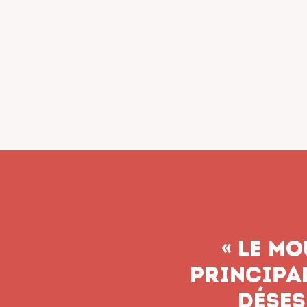
« Le syn
n’aband
soient