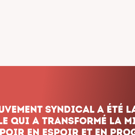
dicalisme ne renonce jam
onnons pas le combat, q
 les obstacles et peu imp