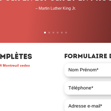
temps que cela prendra. 
– John L. Lewis
mplètes
Formulaire 
4 Montreuil cedex