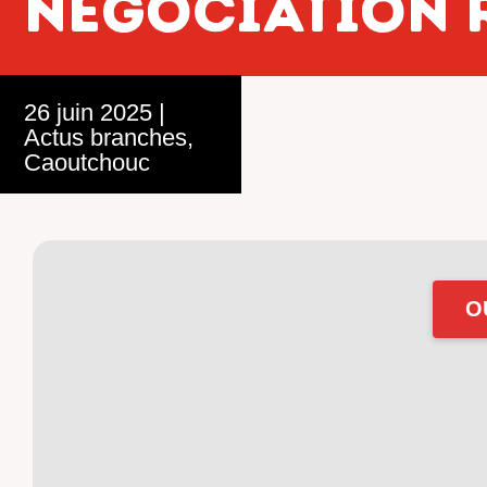
NÉGOCIATION R
26 juin 2025
|
Actus branches
,
Caoutchouc
O