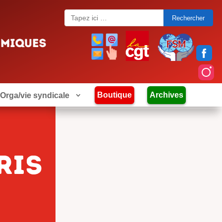
Search
for:
Boutique
Archives
Orga/vie syndicale
RIS