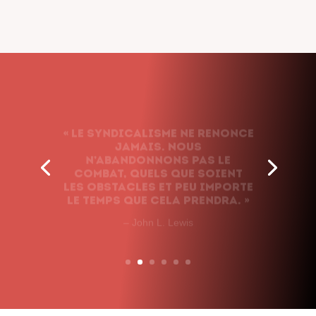
« Le syndicalisme ne renonce
jamais. Nous
n’abandonnons pas le
combat, quels que soient
les obstacles et peu importe
le temps que cela prendra. »
– John L. Lewis