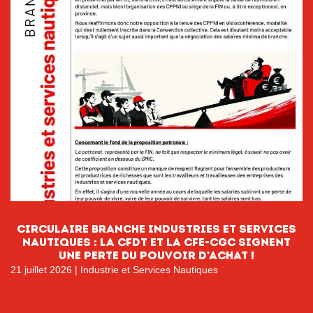
CIRCULAIRE BRANCHE INDUSTRIES ET SERVICES
NAUTIQUES : La CFDT et la CFE-CGC signent
une perte du pouvoir D’ACHAT !
21 juillet 2026
|
Industrie et Services Nautiques