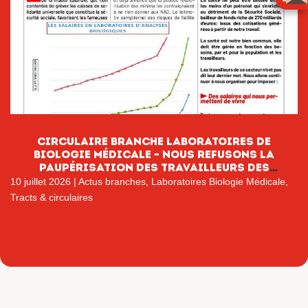
CIRCULAIRE BRANCHE LABORATOIRES DE
BIOLOGIE MÉDICALE – NOUS REFUSONS LA
PAUPÉRISATION DES TRAVAILLEURS DES
LABORATOIRES DE BIOLOGIE MÉDICALE
10 juillet 2026
|
Actus branches
,
Laboratoires Biologie Médicale
,
Tracts & circulaires