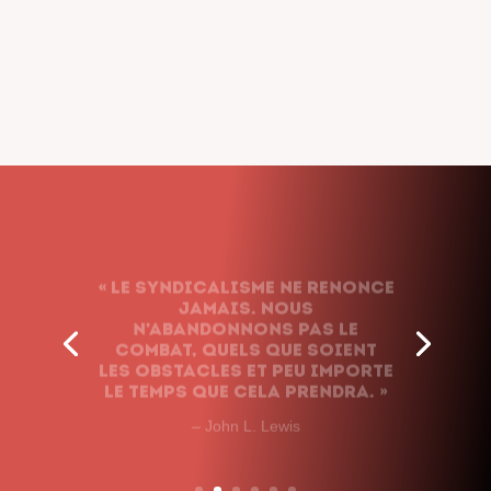
« Le syndicalisme ne renonce
jamais. Nous
n’abandonnons pas le
combat, quels que soient
les obstacles et peu importe
le temps que cela prendra. »
– John L. Lewis