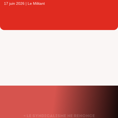
17 juin 2026
|
Le Militant
« Le syndicalisme ne renonce
jamais. Nous