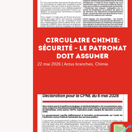
Circulaire chimie:
Sécurité – Le patronat
doit assumer
22 mai 2026
|
Actus branches
,
Chimie