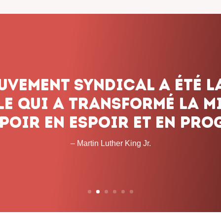
dicalisme ne renonce jam
onnons pas le combat, q
 les obstacles et peu imp
temps que cela prendra. 
– John L. Lewis