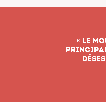
« Le syn
n’aband
soient