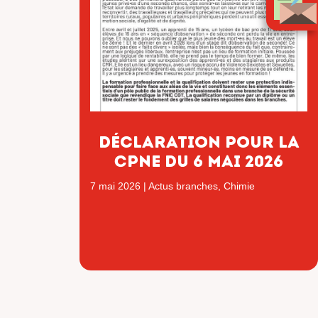
Déclaration pour la
CPNE du 6 mai 2026
7 mai 2026
|
Actus branches
,
Chimie