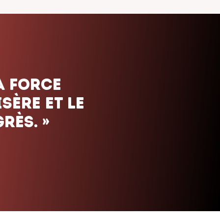
ais. Nous
uels que
orte le
»