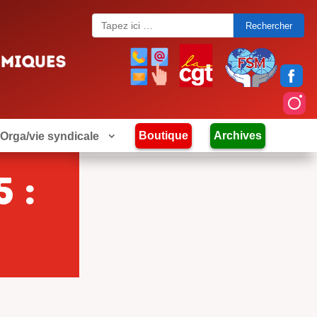
Search
for:
Boutique
Archives
Orga/vie syndicale
 :