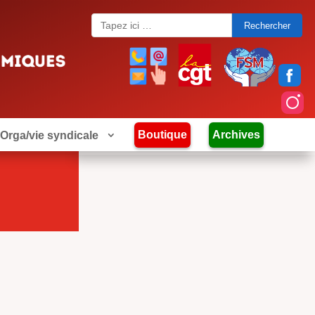
Search
for:
Boutique
Archives
Orga/vie syndicale