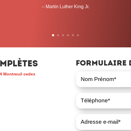
mplètes
Formulaire 
4 Montreuil cedex