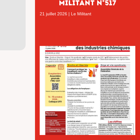
MILITANT N°517
21 juillet 2026
|
Le Militant