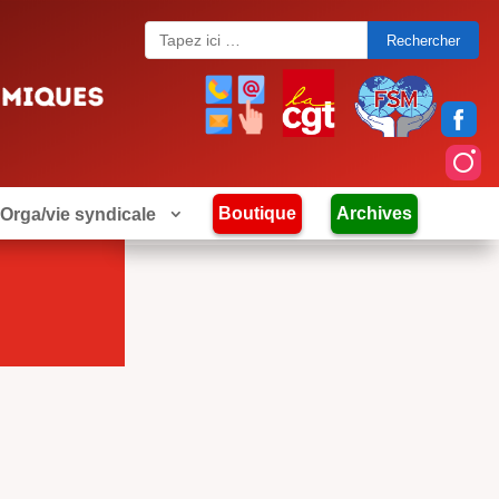
Search
for:
Boutique
Archives
Orga/vie syndicale