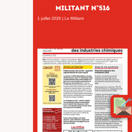
MILITANT N°516
1 juillet 2026
|
Le Militant