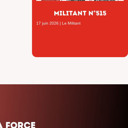
Militant n°515
17 juin 2026
|
Le Militant