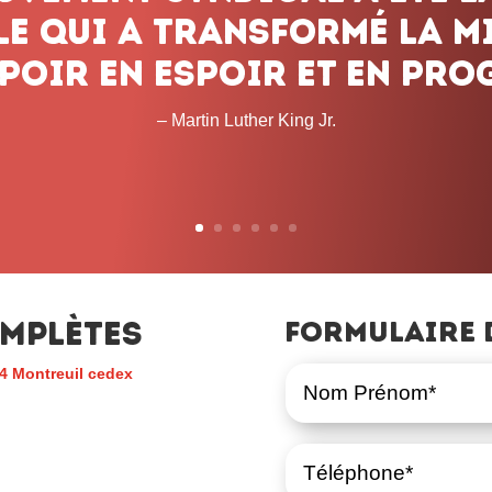
mplètes
Formulaire 
4 Montreuil cedex