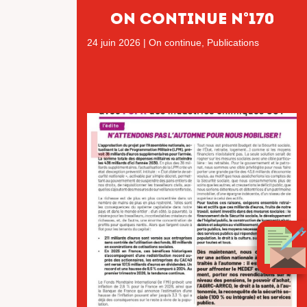
ON CONTINUE N°170
24 juin 2026
|
On continue
,
Publications