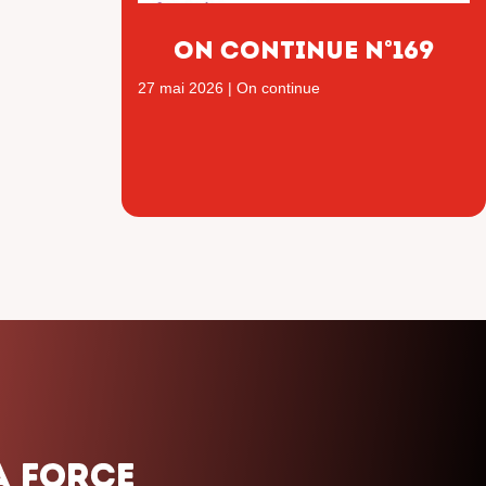
ON CONTINUE n°169
27 mai 2026
|
On continue