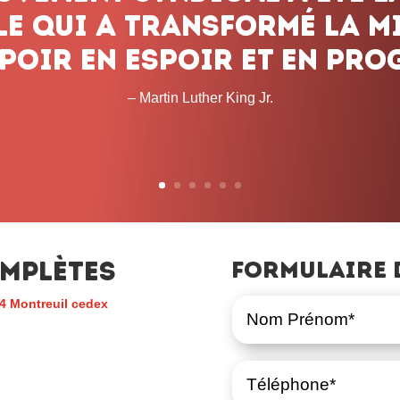
mplètes
Formulaire 
4 Montreuil cedex