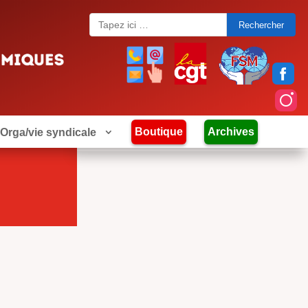
Search
for:
Boutique
Archives
Orga/vie syndicale