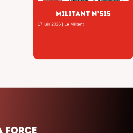
Militant n°515
17 juin 2026
|
Le Militant