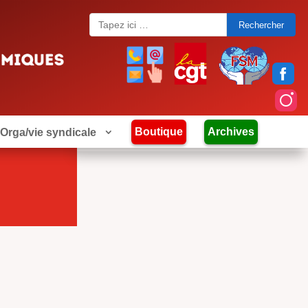
Search
for:
Boutique
Archives
Orga/vie syndicale