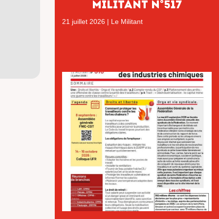
MILITANT N°517
21 juillet 2026
|
Le Militant