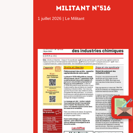
MILITANT N°516
1 juillet 2026
|
Le Militant