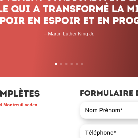
mplètes
Formulaire 
4 Montreuil cedex