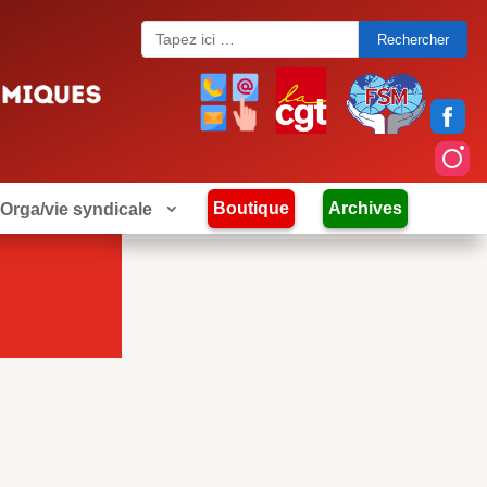
Search
for:
Boutique
Archives
Orga/vie syndicale