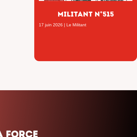
Militant n°515
17 juin 2026
|
Le Militant