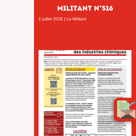
MILITANT N°516
1 juillet 2026
|
Le Militant