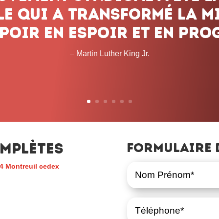
mplètes
Formulaire 
4 Montreuil cedex