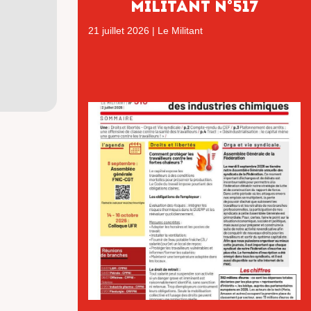
MILITANT N°517
21 juillet 2026
|
Le Militant