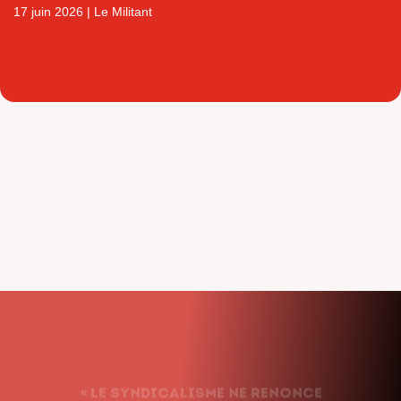
17 juin 2026
|
Le Militant
« Le syndicalisme ne renonce
jamais. Nous